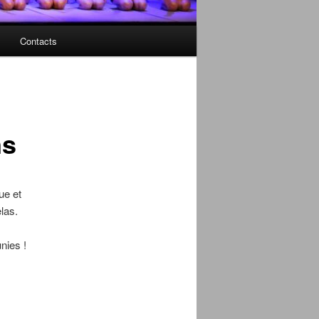
Contacts
ns
ue et
las.
nies !