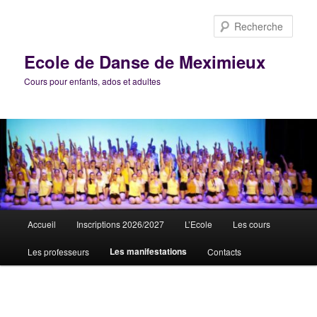
Aller
au
Rech
contenu
principal
Ecole de Danse de Meximieux
Cours pour enfants, ados et adultes
Menu
Accueil
Inscriptions 2026/2027
L’Ecole
Les cours
principal
Les manifestations
Les professeurs
Contacts