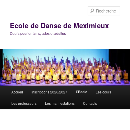
Aller
au
Rech
contenu
principal
Ecole de Danse de Meximieux
Cours pour enfants, ados et adultes
Menu
L’Ecole
Accueil
Inscriptions 2026/2027
Les cours
principal
Les professeurs
Les manifestations
Contacts