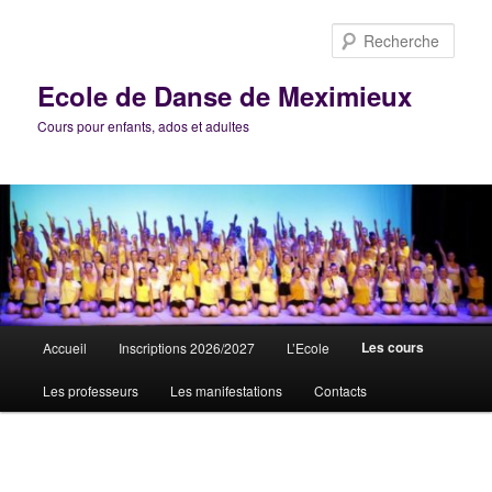
Aller
au
Rech
contenu
principal
Ecole de Danse de Meximieux
Cours pour enfants, ados et adultes
Menu
Les cours
Accueil
Inscriptions 2026/2027
L’Ecole
principal
Les professeurs
Les manifestations
Contacts