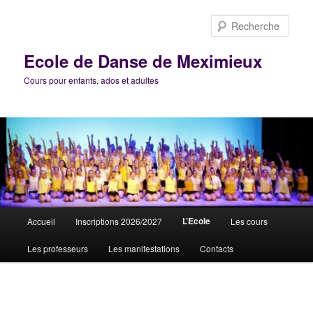
Aller
au
Rech
contenu
principal
Ecole de Danse de Meximieux
Cours pour enfants, ados et adultes
Menu
L’Ecole
Accueil
Inscriptions 2026/2027
Les cours
principal
Les professeurs
Les manifestations
Contacts