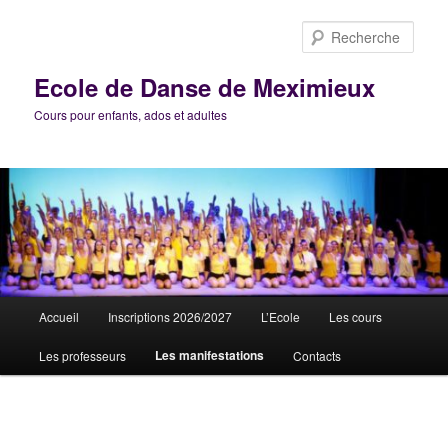
Aller
au
Rech
contenu
principal
Ecole de Danse de Meximieux
Cours pour enfants, ados et adultes
Menu
Accueil
Inscriptions 2026/2027
L’Ecole
Les cours
principal
Les manifestations
Les professeurs
Contacts