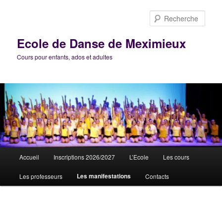
Aller
au
Rech
contenu
principal
Ecole de Danse de Meximieux
Cours pour enfants, ados et adultes
Menu
Accueil
Inscriptions 2026/2027
L’Ecole
Les cours
principal
Les manifestations
Les professeurs
Contacts