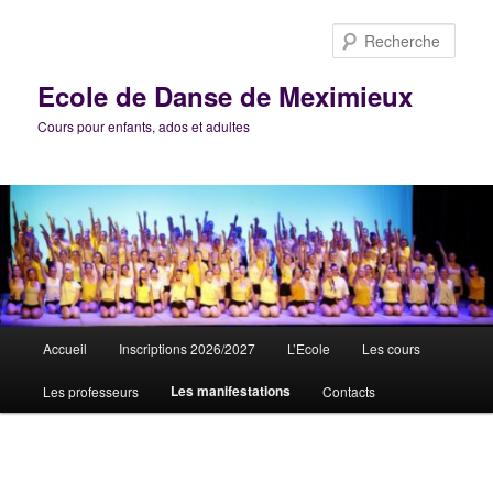
Aller
au
Rech
contenu
principal
Ecole de Danse de Meximieux
Cours pour enfants, ados et adultes
Menu
Accueil
Inscriptions 2026/2027
L’Ecole
Les cours
principal
Les manifestations
Les professeurs
Contacts