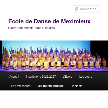
Aller
au
Rech
contenu
principal
Ecole de Danse de Meximieux
Cours pour enfants, ados et adultes
Menu
Accueil
Inscriptions 2026/2027
L’Ecole
Les cours
principal
Les manifestations
Les professeurs
Contacts