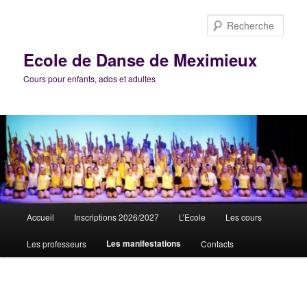
Aller
au
Rech
contenu
principal
Ecole de Danse de Meximieux
Cours pour enfants, ados et adultes
Menu
Accueil
Inscriptions 2026/2027
L’Ecole
Les cours
principal
Les manifestations
Les professeurs
Contacts