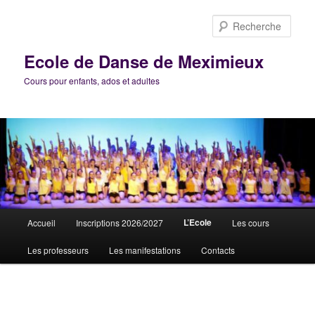
Aller
au
Rech
contenu
principal
Ecole de Danse de Meximieux
Cours pour enfants, ados et adultes
Menu
L’Ecole
Accueil
Inscriptions 2026/2027
Les cours
principal
Les professeurs
Les manifestations
Contacts