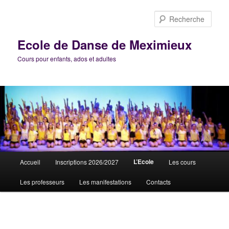
Aller
au
Rech
contenu
principal
Ecole de Danse de Meximieux
Cours pour enfants, ados et adultes
Menu
L’Ecole
Accueil
Inscriptions 2026/2027
Les cours
principal
Les professeurs
Les manifestations
Contacts